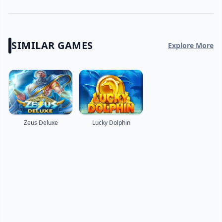
SIMILAR GAMES
Explore More
Zeus Deluxe
Lucky Dolphin