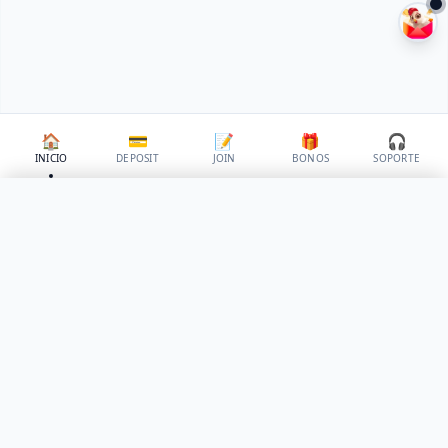
🏠
💳
📝
🎁
🎧
INICIO
DEPOSIT
JOIN
BONOS
SOPORTE
✕
Select Language
🇨🇱
✓
Chile
BOOK OF MYSTERY PYRAMIDS - JUGAR AL
CASINO ONLINE
RTP
96.5%
RECOMMENDED