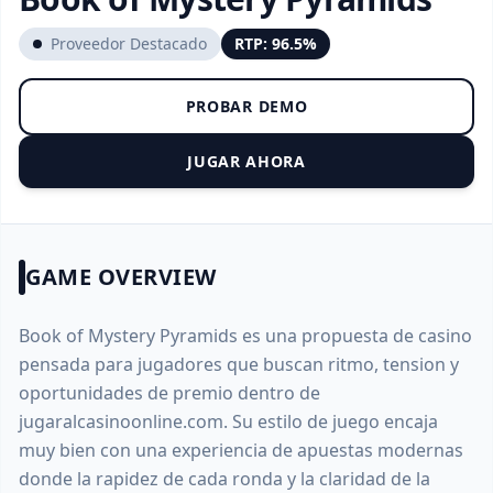
Proveedor Destacado
RTP: 96.5%
PROBAR DEMO
JUGAR AHORA
GAME OVERVIEW
Book of Mystery Pyramids es una propuesta de casino
pensada para jugadores que buscan ritmo, tension y
oportunidades de premio dentro de
jugaralcasinoonline.com. Su estilo de juego encaja
muy bien con una experiencia de apuestas modernas
donde la rapidez de cada ronda y la claridad de la